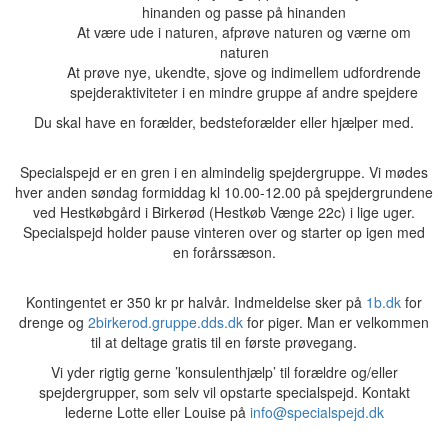
hinanden og passe på hinanden
At være ude i naturen, afprøve naturen og værne om
naturen
At prøve nye, ukendte, sjove og indimellem udfordrende
spejderaktiviteter i en mindre gruppe af andre spejdere
Du skal have en forælder, bedsteforælder eller hjælper med.
Specialspejd er en gren i en almindelig spejdergruppe. Vi mødes
hver anden søndag formiddag kl 10.00-12.00 på spejdergrundene
ved Hestkøbgård i Birkerød (Hestkøb Vænge 22c) i lige uger.
Specialspejd holder pause vinteren over og starter op igen med
en forårssæson.
Kontingentet er 350 kr pr halvår. Indmeldelse sker på
1b.dk
for
drenge og
2birkerod.gruppe.dds.dk
for piger. Man er velkommen
til at deltage gratis til en første prøvegang.
Vi yder rigtig gerne ’konsulenthjælp’ til forældre og/eller
spejdergrupper, som selv vil opstarte specialspejd. Kontakt
lederne Lotte eller Louise på
info@specialspejd.dk